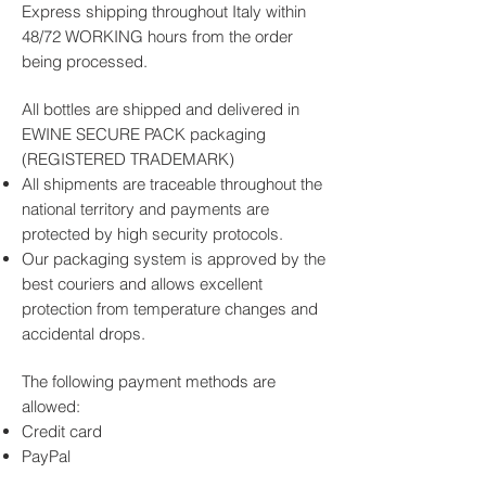
persistente
Gradazione Alcolica
: 40% vol
Express shipping throughout Italy within
Formato Bottiglia
: 700 ml
48/72 WORKING hours from the order
Metodo di Produzione
:
being processed.
Distillazione tradizionale con
affinamento prolungato in botti di
All bottles are shipped and delivered in
rovere
EWINE SECURE PACK packaging
Temperatura di Servizio
: 18–22°C
(REGISTERED TRADEMARK)
All shipments are traceable throughout the
national territory and payments are
protected by high security protocols.
Our packaging system is approved by the
best couriers and allows excellent
protection from temperature changes and
accidental drops.
The following payment methods are
allowed:
Credit card
PayPal