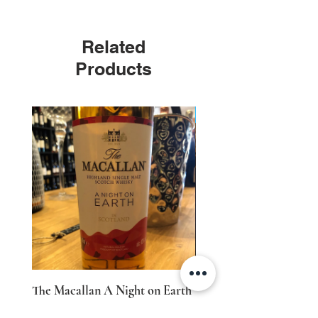
Related
Products
Edizione Limitata
The Macallan A Night on Earth
The Macallan A Night o
Single Malt Scotch Whisky 700
Edizione Limitata Singl