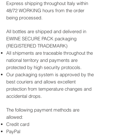
leggermente acidulo e finale
gusto deciso, leggermente acidulo e
Gradazione Acetica
: Minimo 6%
Express shipping throughout Italy within
persistente
un finale persistente.
Formato Bottiglia
: 250ml
48/72 WORKING hours from the order
Ideale per condire carni rosse,
Temperatura di Servizio
: 15–20°C
being processed.
insalate elaborate e formaggi
stagionati, conferisce un tocco
All bottles are shipped and delivered in
distintivo e raffinato ad ogni
EWINE SECURE PACK packaging
preparazione.
(REGISTERED TRADEMARK)
All shipments are traceable throughout the
national territory and payments are
protected by high security protocols.
Our packaging system is approved by the
best couriers and allows excellent
protection from temperature changes and
accidental drops.
The following payment methods are
allowed:
Credit card
PayPal