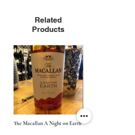
Related
Products
Edizione Limitata
The Macallan A Night on Earth
The Macallan A Night o
Single Malt Scotch Whisky 700
Edizione Limitata Singl