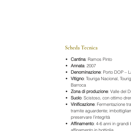
Scheda Tecnica
Cantina
: Ramos Pinto
Annata
: 2007
Denominazione
: Porto DOP – L
Vitigno
: Touriga Nacional, Tourig
Barroca
Zona di produzione
: Valle del 
Suolo
: Scistoso, con ottimo dre
Vinificazione
: Fermentazione tra
tramite aguardente; imbottigliam
preservare l’integrità
Affinamento
: 4-6 anni in grandi 
affinamento in bottiglia