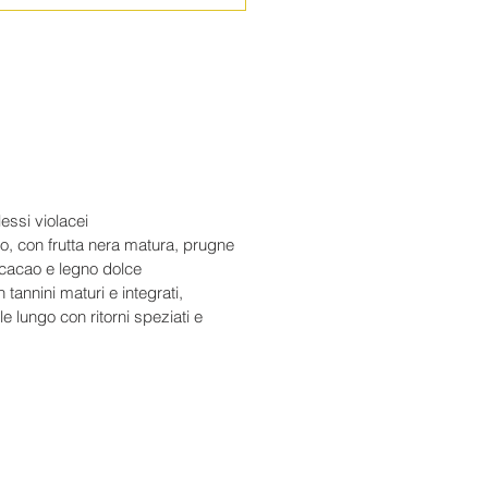
ola and other fatty cheeses. An
companiment to a strong cigar.
75 cl
lessi violacei
, con frutta nera matura, prugne
, cacao e legno dolce
n tannini maturi e integrati,
e lungo con ritorni speziati e