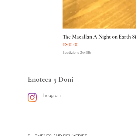
The Macallan A Night on Earth S
Price
€300.00
Spedizione 24/48h
Enoteca 5 Doni
Instagram
SHIPMENTS AND DELIVERIES