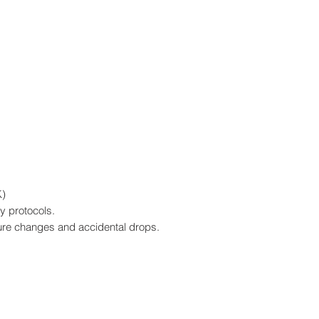
K)
y protocols.
ure changes and accidental drops.