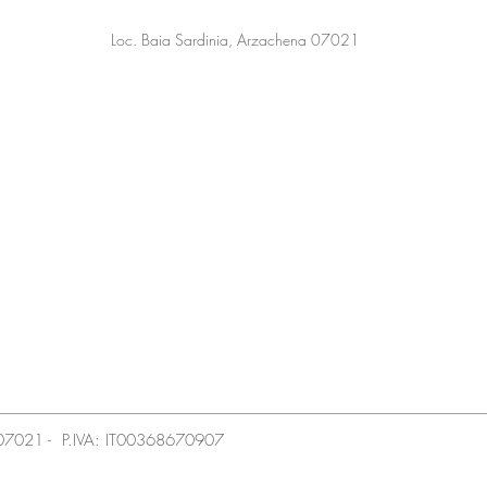
Loc. Baia Sardinia, Arzachena 07021
a 07021 - P.IVA: IT00368670907