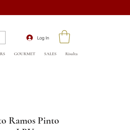
Log In
RS
GOURMET
SALES
Risultati di ricerca
Buono regalo
to Ramos Pinto