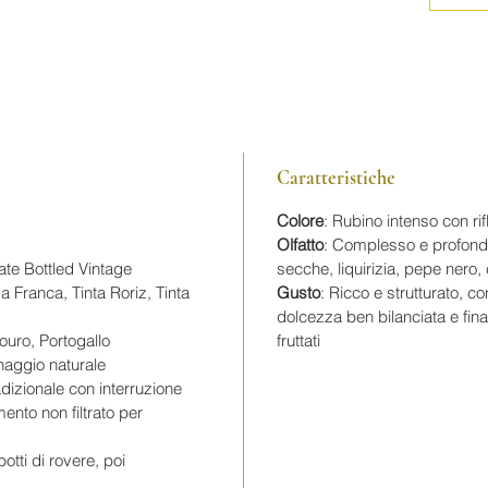
Gorgonz
ideal ac
Format -
Caratteristiche
Colore
: Rubino intenso con rif
Olfatto
: Complesso e profondo
ate Bottled Vintage
secche, liquirizia, pepe nero
a Franca, Tinta Roriz, Tinta
Gusto
: Ricco e strutturato, co
dolcezza ben bilanciata e final
Douro, Portogallo
fruttati
naggio naturale
dizionale con interruzione
ento non filtrato per
botti di rovere, poi