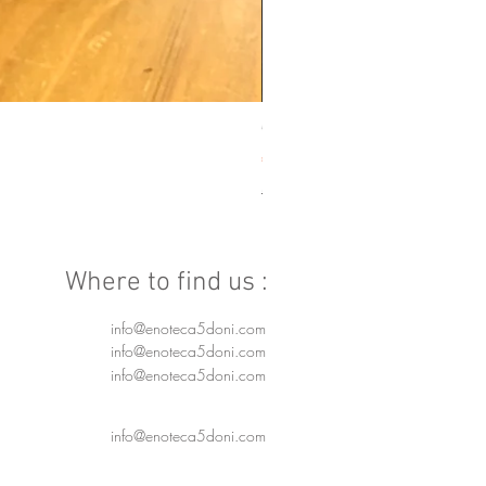
The Macallan A Night on Ea
Price
€250.00
Spedizione 24/48h
Where to find us :
info@enoteca5doni.com
info@enoteca5doni.com
info@enoteca5doni.com
info@enoteca5doni.com