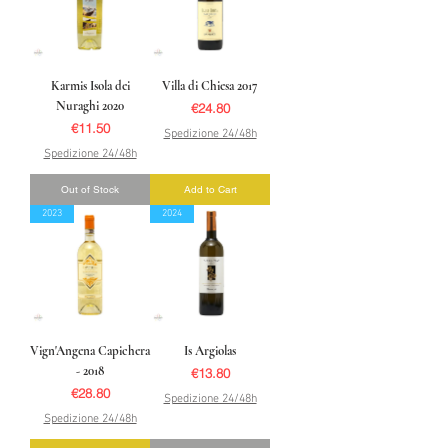
Karmis Isola dei
Villa di Chiesa 2017
Nuraghi 2020
Price
€24.80
Price
€11.50
Spedizione 24/48h
Spedizione 24/48h
Out of Stock
Add to Cart
2023
2024
Vign'Angena Capichera
Is Argiolas
- 2018
Price
€13.80
Price
€28.80
Spedizione 24/48h
Spedizione 24/48h