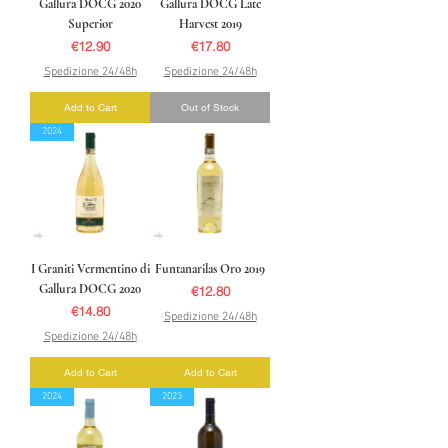
Gallura DOCG 2020
Gallura DOCG Late
Superior
Harvest 2019
Price
Price
€12.90
€17.80
Spedizione 24/48h
Spedizione 24/48h
Add to Cart
Out of Stock
2024
I Graniti Vermentino di
Funtanarilas Oro 2019
Gallura DOCG 2020
Price
€12.80
Price
€14.80
Spedizione 24/48h
Spedizione 24/48h
Add to Cart
Add to Cart
2024
2023