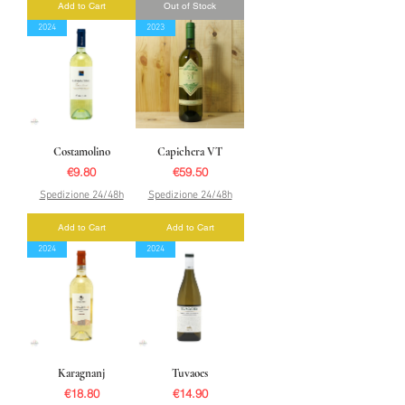
Add to Cart
Out of Stock
2024
2023
Costamolino
Capichera VT
Price
Price
€9.80
€59.50
Spedizione 24/48h
Spedizione 24/48h
Add to Cart
Add to Cart
2024
2024
Karagnanj
Tuvaoes
Price
Price
€18.80
€14.90