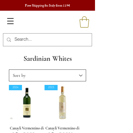
Free Shipping for Italy from 119€
Sardinian Whites
2024
2023
Canayli Vermentino di
Canayli Vermentino di