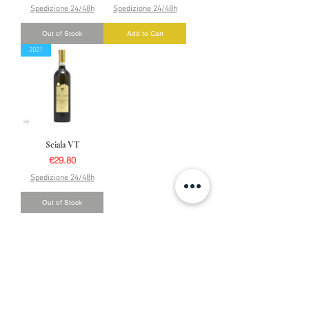
Spedizione 24/48h
Spedizione 24/48h
Out of Stock
Add to Cart
2021
Sciala VT
Price
€29.80
Spedizione 24/48h
Out of Stock
2
/
2
Where to find us :