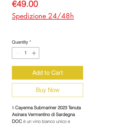
Price
€49.00
Spedizione 24/48h
Quantity
*
Add to Cart
Buy Now
Il
Cayenna Submariner 2023 Tenuta
Asinara Vermentino di Sardegna
DOC
è un vino bianco unico e
affascinante, affinato
sotto il mare